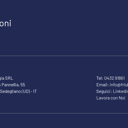
oni
gia SRL
Tel:
0432 91861
 Pannellia, 55
Email:
info@friul
Sedegliano (UD) - IT
Seguici:
Linkedi
Lavora con Noi